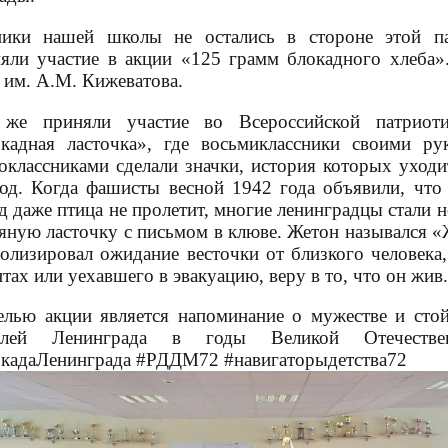
ники нашей школы не остались в стороне этой па
яли участие в акции «125 грамм блокадного хлеба».
 им. А.М. Кижеватова.
 же приняли участие во Всероссийской патриоти
кадная ласточка», где восьмиклассники своими ру
оклассниками сделали значки, история которых уход
од. Когда фашисты весной 1942 года объявили, что
д даже птица не пролетит, многие ленинградцы стали н
яную ласточку с письмом в клюве. Жетон назывался 
олизировал ожидание весточки от близкого человека
тах или уехавшего в эвакуацию, веру в то, что он жив.
елью акции является напоминание о мужестве и сто
елей Ленинграда в годы Великой Отечестве
кадаЛенинграда #РДДМ72 #навигаторыдетства72