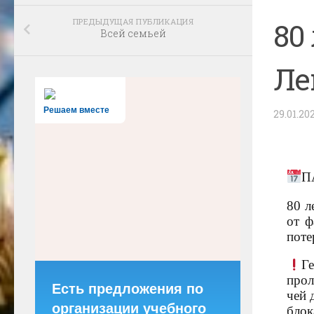
ПРЕДЫДУЩАЯ ПУБЛИКАЦИЯ
80
Всей семьей
Ле
Решаем вместе
29.01.20
П
80 л
от ф
поте
Г
прол
Есть предложения по
чей 
организации учебного
блок