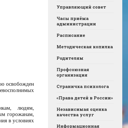
Управляющий совет
Часы приёма
администрации
Расписание
Методическая копилка
Родителям
Профсоюзная
организация
тью освобожден
Страничка психолога
невосполнимых
«Права детей в России»
икам, людям,
Независимая оценка
ым горожанам,
качества услуг
ния в условиях
Информационная