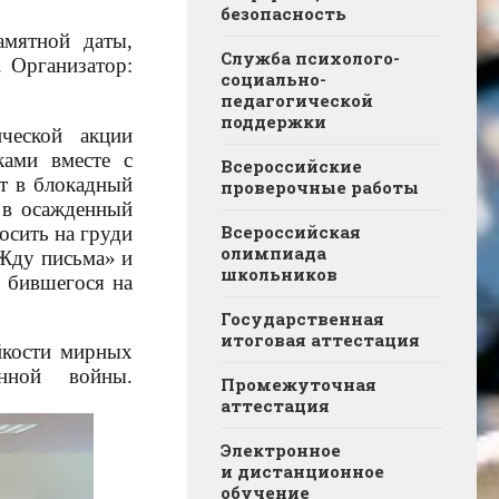
безопасность
мятной даты,
Служба психолого-
 Организатор:
социально-
педагогической
поддержки
ческой акции
ками вместе с
Всероссийские
ит в блокадный
проверочные работы
 в осажденный
Всероссийская
осить на груди
олимпиада
«Жду письма» и
школьников
, бившегося на
Государственная
итоговая аттестация
йкости мирных
нной войны.
Промежуточная
аттестация
Электронное
и дистанционное
обучение