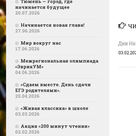
Тюмень — город, где
начинается будущее
20.07.2026
Начинается новая глава!
ЧИ
27.06.2026
Мир вокруг нас
Дни На
17.06.2026
03.02.20
Межрегиональная олимпиада
«ЭврикУМ»
04.06.2026
«Сдаем вместе. День сдачи
ЕГЭ родителями».
25.04.2026
«Живая классика» в школе
03.03.2026
Акция «200 минут чтения»
02.02.2026