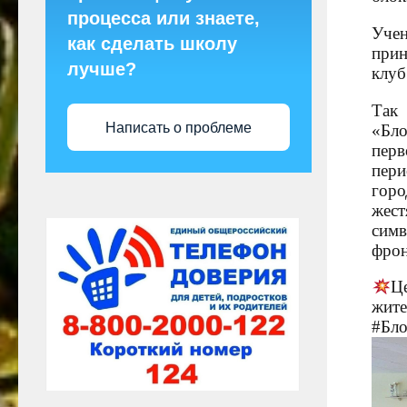
процесса или знаете,
Уче
как сделать школу
прин
лучше?
клуб
Так
Написать о проблеме
«Бло
перв
пери
горо
жест
симв
фрон
Ц
жит
#Бло