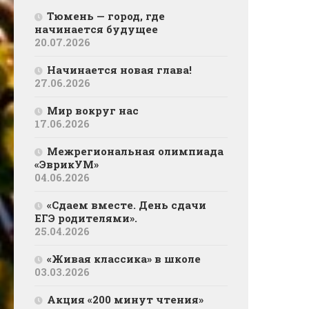
Тюмень — город, где
начинается будущее
20.07.2026
Начинается новая глава!
27.06.2026
Мир вокруг нас
17.06.2026
Межрегиональная олимпиада
«ЭврикУМ»
04.06.2026
«Сдаем вместе. День сдачи
ЕГЭ родителями».
25.04.2026
«Живая классика» в школе
03.03.2026
Акция «200 минут чтения»