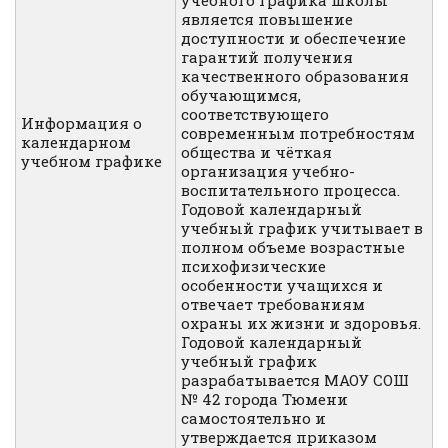
учебного графика школы
является повышение
доступности и обеспечение
гарантий получения
качественного образования
обучающимся,
соответствующего
Информация о
современным потребностям
календарном
общества и чёткая
учебном графике
организация учебно-
воспитательного процесса.
Годовой календарный
учебный график учитывает в
полном объеме возрастные
психофизические
особенности учащихся и
отвечает требованиям
охраны их жизни и здоровья.
Годовой календарный
учебный график
разрабатывается МАОУ СОШ
№ 42 города Тюмени
самостоятельно и
утверждается приказом